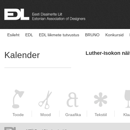
Esileht
EDL
EDL liikmete tutvustus
BRUNO
Konkursid
Kalender
Luther-Isokon nä
Toode
Mood
Graafika
Tekstiil
Kla