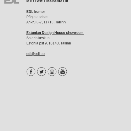
MTÜ Eesti Disainerite Liit
EDL
EDL kontor
liikmemaks
Põhjala tehas
Ankru 8-7, 11713, Tallinn
Estonian Design House showroom
Solaris keskus
Estonia pst 9, 10143, Tallinn
edl@edl.ee