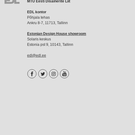
MTÜ Eesti Disainerite Liit
EDL
EDL kontor
liikmemaks
Põhjala tehas
Ankru 8-7, 11713, Tallinn
Estonian Design House showroom
Solaris keskus
Estonia pst 9, 10143, Tallinn
edl@edl.ee