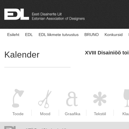
Esileht
EDL
EDL liikmete tutvustus
BRUNO
Konkursid
Kalender
XVIII Disainiöö t
Toode
Mood
Graafika
Tekstiil
Kla