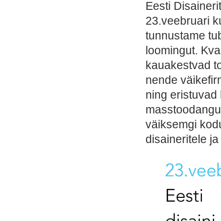
Eesti Disainer
23.veebruari 
tunnustame tub
loomingut. Kval
kauakestvad to
nende väikefir
ning eristuvad
masstoodangust,
väiksemgi kodu
disaineritele ja 