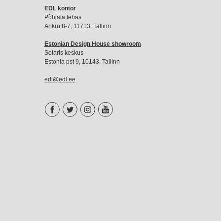
EDL
EDL kontor
liikmemaks
Põhjala tehas
Ankru 8-7, 11713, Tallinn
Estonian Design House showroom
Solaris keskus
Estonia pst 9, 10143, Tallinn
edl@edl.ee