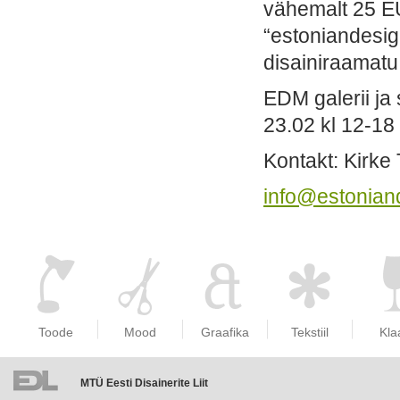
vähemalt 25 EUR
“estoniandesig
disainiraamatu
EDM galerii ja
23.02 kl 12-18
Kontakt: Kirke 
info@estonian
Toode
Mood
Graafika
Tekstiil
Kla
MTÜ Eesti Disainerite Liit