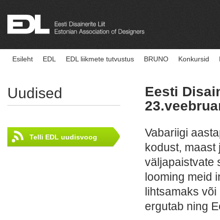
Esileht
EDL
EDL liikmete tutvustus
BRUNO
Konkursid
Eesti Disai
Uudised
23.veebru
Vabariigi aast
Telli EDL uudisvoog
kodust, maast 
väljapaistvate 
looming meid i
lihtsamaks või
ergutab ning E