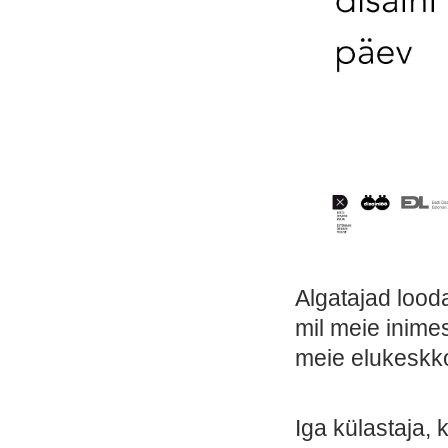
Algatajad lood
mil meie inime
meie elukeskko
Iga külastaja, 