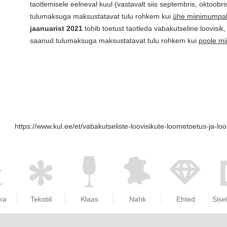
taotlemisele eelneval kuul (vastavalt siis septembris, oktoobr
tulumaksuga maksustatavat tulu rohkem kui
ühe miinimumpal
jaanuarist 2021
tohib toetust taotleda vabakutseline loovisik,
saanud tulumaksuga maksustatavat tulu rohkem kui
poole mi
https://www.kul.ee/et/vabakutseliste-loovisikute-loometoetus-ja-lo
ka
Tekstiil
Klaas
Nahk
Ehted
Sise