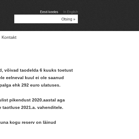
Eesti keeles
In English
Kontakt
d, võivad taodelda 6 kuuks toetust
ele eelneval kuul ei ole saanud
alga ehk 292 euro ulatuses.
list pikendust 2020.aastal aga
 taotluse 2021.a. vahenditele.
kuna kogu reserv on läinud