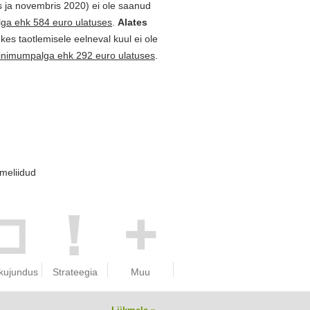
is ja novembris 2020) ei ole saanud
ga ehk 584 euro ulatuses
.
Alates
 kes taotlemisele eelneval kuul ei ole
inimumpalga ehk 292 euro ulatuses
.
omeliidud
kujundus
Strateegia
Muu