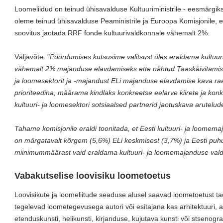
Loomeliidud on teinud ühisavalduse Kultuuriministrile - eesmärgik
oleme teinud ühisavalduse Peaministrile ja Euroopa Komisjonile,
soovitus jaotada RRF fonde kultuurivaldkonnale vähemalt 2%.
Väljavõte: "
Pöördumises kutsusime valitsust üles eraldama kultuur
vähemalt 2% majanduse elavdamiseks ette nähtud Taaskäivitamisra
ja loomesektorit ja -majandust ELi majanduse elavdamise kava raam
prioriteedina, määrama kindlaks konkreetse eelarve kiirete ja k
kultuuri- ja loomesektori sotsiaalsed partnerid jaotuskava arutelud
Tahame komisjonile eraldi toonitada, et Eesti kultuuri- ja loomem
on märgatavalt kõrgem (5,6%) ELi keskmisest (3,7%) ja Eesti puhu
miinimummäärast vaid eraldama kultuuri- ja loomemajanduse valdk
Vabakutselise loovisiku loometoetus
Loovisikute ja loomeliitude seaduse alusel saavad loometoetust ta
tegelevad loometegevusega autori või esitajana kas arhitektuuri, au
etenduskunsti, helikunsti, kirjanduse, kujutava kunsti või stsenogra