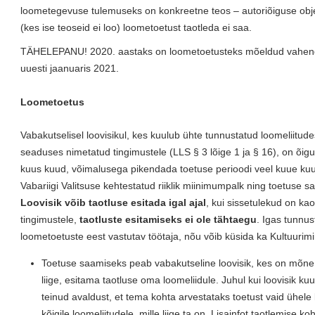
loometegevuse tulemuseks on konkreetne teos – autoriõiguse obj
(kes ise teoseid ei loo) loometoetust taotleda ei saa.
TÄHELEPANU! 2020. aastaks on loometoetusteks mõeldud vahend
uuesti jaanuaris 2021.
Loometoetus
Vabakutselisel loovisikul, kes kuulub ühte tunnustatud loomeliitudes
seaduses nimetatud tingimustele (LLS § 3 lõige 1 ja § 16), on õi
kuus kuud, võimalusega pikendada toetuse perioodi veel kuue ku
Vabariigi Valitsuse kehtestatud riiklik miinimumpalk ning toetuse sa
Loovisik võib taotluse esitada igal ajal
, kui sissetulekud on ka
tingimustele,
taotluste esitamiseks ei ole tähtaegu
. Igas tunnus
loometoetuste eest vastutav töötaja, nõu võib küsida ka Kultuurimi
Toetuse saamiseks peab vabakutseline loovisik, kes on mõne 
liige, esitama taotluse oma loomeliidule. Juhul kui loovisik k
teinud avaldust, et tema kohta arvestataks toetust vaid ühele l
kõigile loomeliitudele, mille liige ta on. Lisainfot taotlemise k