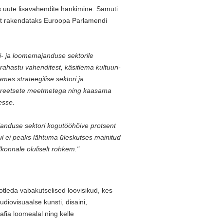
s uute lisavahendite hankimine. Samuti
 et rakendataks Euroopa Parlamendi
i- ja loomemajanduse sektorile
hastu vahenditest, käsitlema kultuuri-
es strateegilise sektori ja
onkreetsete meetmetega ning kaasama
esse.
ajanduse sektori kogutööhõive protsent
l ei peaks lähtuma üleskutses mainitud
onnale oluliselt rohkem."
otleda vabakutselised loovisikud, kes
diovisuaalse kunsti, disaini,
afia loomealal ning kelle