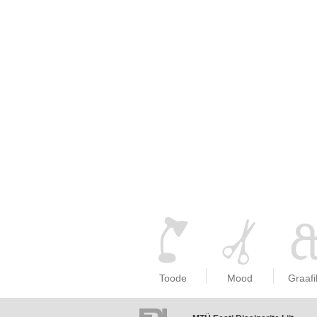
Toode
Mood
Graafi