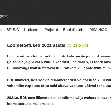
us
BRUNO
Konkursid
Projektid
Eesti disainist
DISAINIÖÖ
Loometoetused 2021 aastal
11.01.2021
Disainerid, kes loometoetust ei ole kahe aasta jooksul saanu
(ja sellele järgneval 6 kuul pikendust), eeldades, et taotlemis
tulumaksuga maksustatavat tulu rohkem kui poole miinimump
EDL liikmetel, kes soovisid loometoetust või toetuse kuuekuu
vahendite nappuse tõttu said eitava vastuse, võivad teha uue
2021.a. EDL oma liikmetele stipendiume välja maksta ei saa, 
loometoetuste maksmiseks.