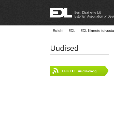
Esileht
EDL
EDL liikmete tutvust
Uudised
Telli EDL uudisvoog