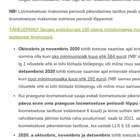
NB!
Loometoetuse maksmise perioodi pikendamise taotlus peab o
loometoetuse maksmise esimese perioodi lõppemist.
TÄHELEPANU! Seoses eriolukorrast 180 päeva möödumisega muu
taotlemise tingimused:
Oktoobris ja novembris 2020
tohib toetuse saamise ajal er
summa olla kuni
üks miinimumpalk kuus ehk 584 eurot
(NB! s
lg 1 nõuetele ehk ei tohi töötada töölepingu või mõne muu sa
detsembrist 2020
tohib toetuse saamise ajal erinevate ebar
kuni
pool miinimumpalka kuus ehk 292 eurot
(NB! samas peab 
nõuetele ehk ei tohi töötada töölepingu või mõne muu sarnase
Kui praegune loometoetuse saaja esitab loometoetuse piken
päeva enne oma praeguse loometoetuse perioodi lõppu
loometoetuse taotluse esitamisest 6 kuud) ja tema suhtes teh
rahuldamata jätmise kohta raha puudumisel, saab ta 2021. aa
loometoetuse pikendamise taotluse, kui vastab LLS § 16 sätes
2020. a oktoobris, novembris ja detsembris
tohib toetust t