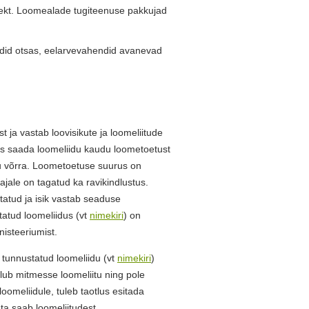
ekt. Loomealade tugiteenuse pakkujad
id otsas, eelarvevahendid avanevad
t ja vastab loovisikute ja loomeliitude
gus saada loomeliidu kaudu loometoetust
u võrra. Loometoetuse suurus on
ajale on tagatud ka ravikindlustus.
otatud ja isik vastab seaduse
tatud loomeliidus (vt
nimekiri
) on
nisteeriumist.
tunnustatud loomeliidu (vt
nimekiri
)
uulub mitmesse loomeliitu ning pole
oomeliidule, tuleb taotlus esitada
ohta saab loomeliitudest.