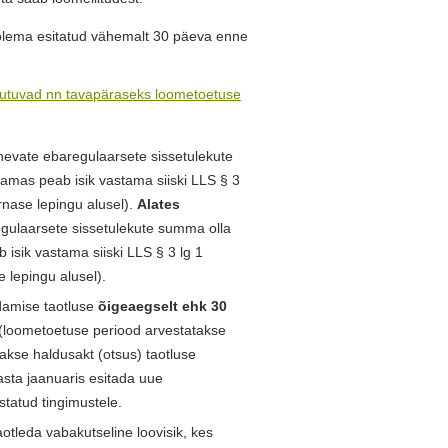
lema esitatud vähemalt 30 päeva enne
tuvad nn tavapäraseks loometoetuse
inevate ebaregulaarsete sissetulekute
amas peab isik vastama siiski LLS § 3
rnase lepingu alusel).
Alates
egulaarsete sissetulekute summa olla
isik vastama siiski LLS § 3 lg 1
 lepingu alusel).
damise taotluse
õigeaegselt ehk 30
(loometoetuse periood arvestatakse
akse haldusakt (otsus) taotluse
sta jaanuaris esitada uue
tatud tingimustele.
aotleda vabakutseline loovisik, kes