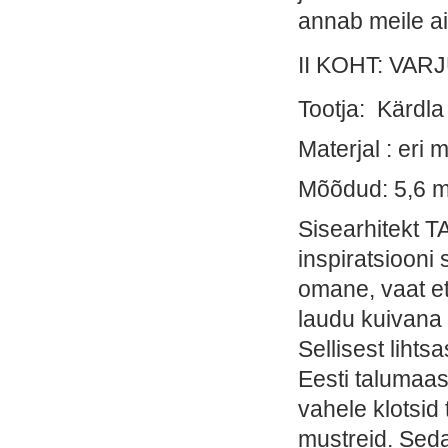
annab meile ai
II KOHT: VAR
Tootja: Kärdla
Materjal : eri
Mõõdud: 5,6 m
Sisearhitekt T
inspiratsiooni
omane, vaat et
laudu kuivana 
Sellisest lihts
Eesti talumaa
vahele klotsi
mustreid. Seda