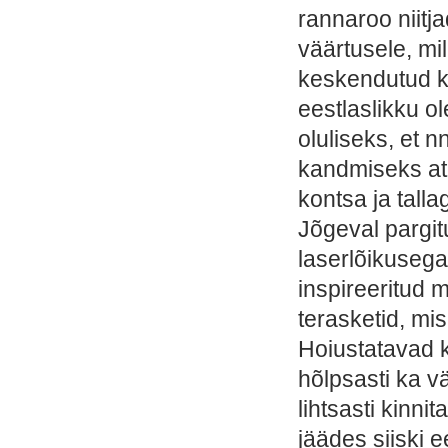
rannaroo niitj
väärtusele, mi
keskendutud ka
eestlaslikku o
oluliseks, et 
kandmiseks atr
kontsa ja tall
Jõgeval pargi
laserlõikusega
inspireeritud m
terasketid, mi
Hoiustatavad 
hõlpsasti ka v
lihtsasti kinni
jäädes siiski e