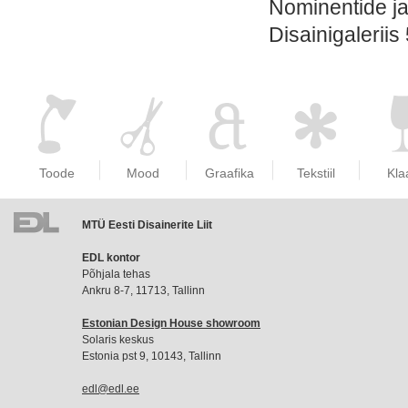
Nominentide ja
Disainigaleriis
Toode
Mood
Graafika
Tekstiil
Kla
MTÜ Eesti Disainerite Liit
EDL
EDL kontor
liikmemaks
Põhjala tehas
Ankru 8-7, 11713, Tallinn
Estonian Design House showroom
Solaris keskus
Estonia pst 9, 10143, Tallinn
edl@edl.ee