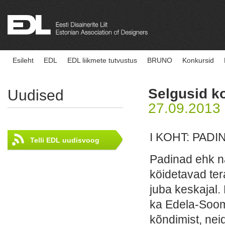
Esileht
EDL
EDL liikmete tutvustus
BRUNO
Konkursid
Selgusid ko
Uudised
27.09.2013
I KOHT: PADI
Telli EDL uudisvoog
Padinad ehk n
köidetavad ter
juba keskajal. 
ka Edela-Soome
kõndimist, nei