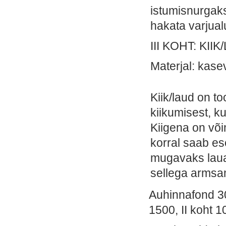
istumisnurgaks
hakata varjual
III KOHT: KII
Materjal: kase
Kiik/laud on t
kiikumisest, k
Kiigena on võ
korral saab e
mugavaks laua
sellega armsa
Auhinnafond 300
1500, II koht 10