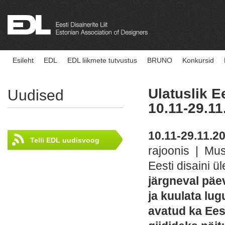
Esileht
EDL
EDL liikmete tutvustus
BRUNO
Konkursid
Ulatuslik E
Uudised
10.11-29.1
10.11-29.11.2
Telli EDL uudisvoog
rajoonis | Mus
Eesti disaini ü
järgneval päe
ja kuulata lu
avatud ka Ees