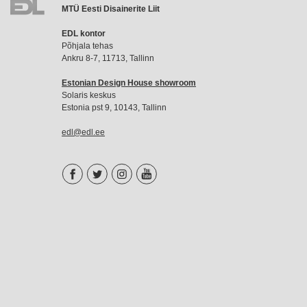
MTÜ Eesti Disainerite Liit
EDL
EDL kontor
liikmemaks
Põhjala tehas
Ankru 8-7, 11713, Tallinn
Estonian Design House showroom
Solaris keskus
Estonia pst 9, 10143, Tallinn
edl@edl.ee