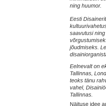
ning huumor.
Eesti Disaineri
kultuurivahetus
saavutusi ning
võrgustumiseks
jõudmiseks.
Le
disainiorganis
Eelnevalt on e
Tallinnas, Lon
teoks tänu rah
vahel, Disaini
Tallinnas.
Näituse idee a