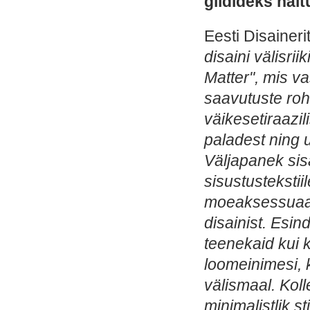
giidideks näi
Eesti Disaineri
disaini välisri
Matter", mis v
saavutuste roh
väikesetiraazili
paladest ning u
Väljapanek sis
sisustustekstiil
moeaksessuaare:
disainist. Esind
teenekaid kui 
loomeinimesi, 
välismaal. Kol
minimalistlik s